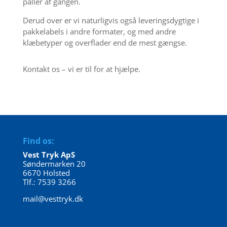
paller af gangen.
Derud over er vi naturligvis også leveringsdygtige i
pakkelabels i andre formater, og med andre
klæbetyper og overflader end de mest gængse.
Kontakt os – vi er til for at hjælpe.
Find os:
Vest Tryk ApS
Søndermarken 20
6670 Holsted
Tlf.: 7539 3266
mail@vesttryk.dk