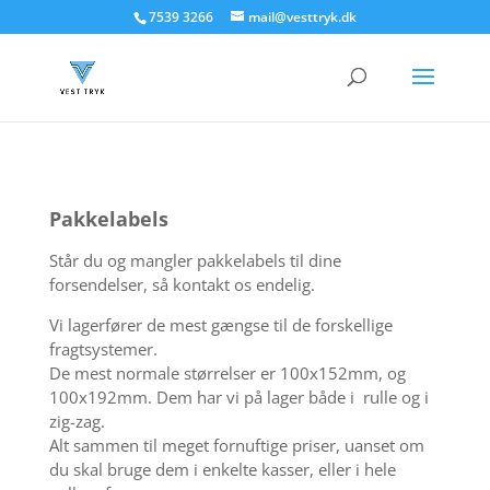
7539 3266
mail@vesttryk.dk
Pakkelabels
Står du og mangler pakkelabels til dine
forsendelser, så kontakt os endelig.
Vi lagerfører de mest gængse til de forskellige
fragtsystemer.
De mest normale størrelser er 100x152mm, og
100x192mm. Dem har vi på lager både i ru
lle og i
zig-zag.
Alt sammen til meget fornuftige priser, uanset om
du skal bruge dem i enkelte kasser, eller i hele