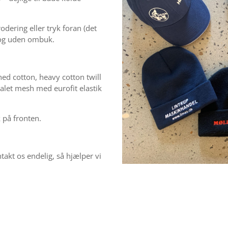
ering eller tryk foran (det
 og uden ombuk.
shed cotton, heavy cotton twill
alet mesh med eurofit elastik
k på fronten.
ontakt os endelig, så hjælper vi