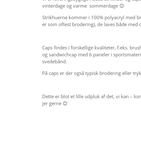
vinterdage og varme sommerdage 😊
Strikhuerne kommer i 100% polyacryl med brod
er som oftest brodering), de laves både med
Caps findes i forskellige kvaliteter, f.eks. bru
og sandwichcap med 6 paneler i sportsmateri
svedebånd.
På caps er der også typisk brodering eller try
Dette er blot et lille udpluk af det, vi kan – k
jer gerne 😊