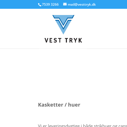
7539 3266
mail@vesttryk.dk
Kasketter / huer
Vi er leveringsdygtige i både strikhuer og caps